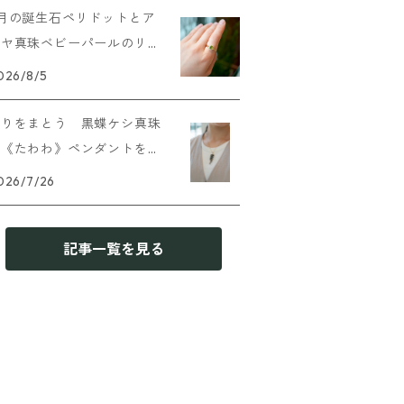
8月の誕生石ペリドットとア
コヤ真珠ベビーパールのリン
グを追加しました
026/8/5
実りをまとう 黒蝶ケシ真珠
の《たわわ》ペンダントを追
加しました
026/7/26
記事一覧を見る