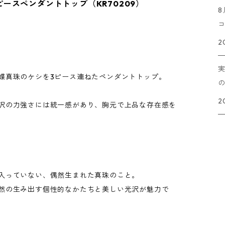
ピースペンダントトップ（KR70209）
2
蝶真珠のケシを3ピース連ねたペンダントトップ。
2
沢の力強さには統一感があり、胸元で上品な存在感を
入っていない、偶然生まれた真珠のこと。
然の生み出す個性的なかたちと美しい光沢が魅力で