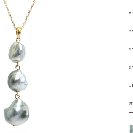
e
n
b
b
o