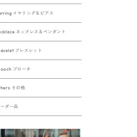
arring イヤリング＆ピアス
ecklace ネックレス＆ペンダント
racelet ブレスレット
rooch ブローチ
thers その他
オーダー品