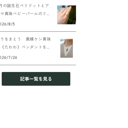
8月の誕生石ペリドットとア
コヤ真珠ベビーパールのリン
グを追加しました
026/8/5
実りをまとう 黒蝶ケシ真珠
の《たわわ》ペンダントを追
加しました
026/7/26
記事一覧を見る