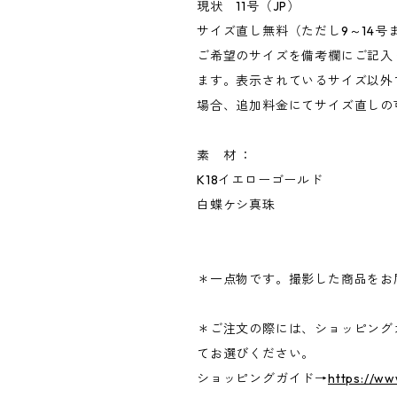
現状 11号（JP）
サイズ直し無料（ただし9～14号ま
ご希望のサイズを備考欄にご記入
ます。表示されているサイズ以外
場合、追加料金にてサイズ直しの
素 材 ：
K18イエローゴールド
白蝶ケシ真珠
＊一点物です。撮影した商品をお
＊ご注文の際には、ショッピング
てお選びください。
ショッピングガイド→
https://w