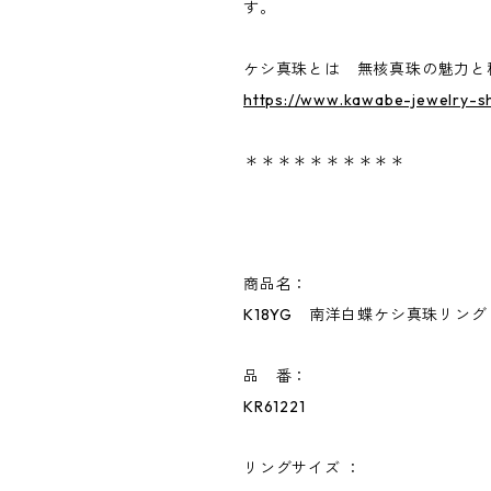
す。
ケシ真珠とは 無核真珠の魅力と
https://www.kawabe-jewelry-s
＊＊＊＊＊＊＊＊＊＊
商品名：
K18YG 南洋白蝶ケシ真珠リング《
品 番：
KR61221
リングサイズ ：