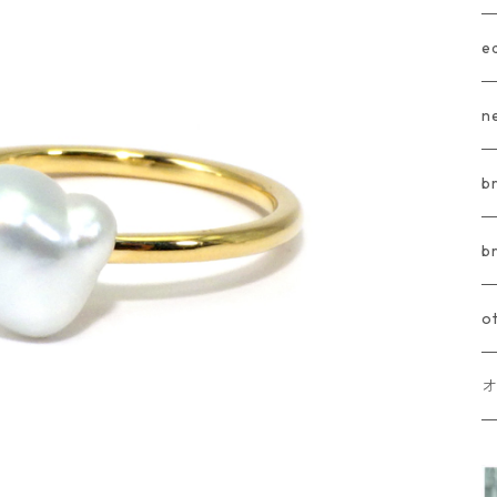
e
n
b
b
o