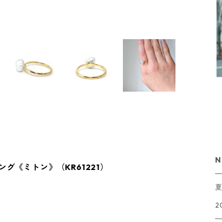
N
ング《ミトン》（KR61221）
2