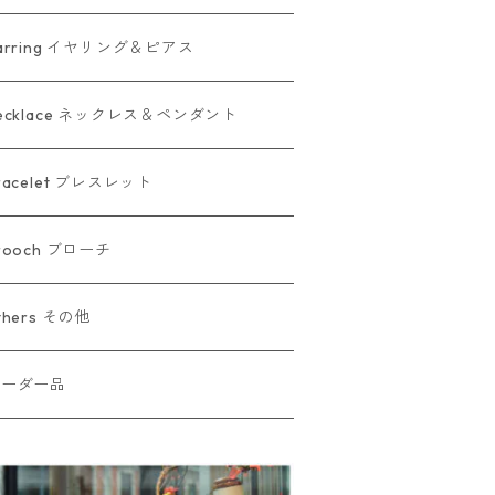
arring イヤリング＆ピアス
ecklace ネックレス＆ペンダント
racelet ブレスレット
rooch ブローチ
thers その他
オーダー品