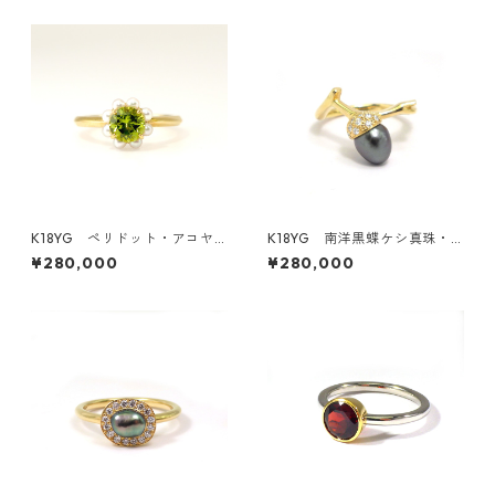
K18YG ペリドット・アコヤ
K18YG 南洋黒蝶ケシ真珠・
真珠リング（KR50411）
ダイヤモンドリング《どんぐ
¥280,000
¥280,000
り》（KR61201）