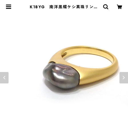
K18YG 南洋黒蝶ケシ真珠リング
（K280302） | KAWABE JEWELR
Y online shop