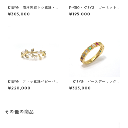
K18YG 南洋黒蝶ケシ真珠・
Pt950・K18YG ガーネット
ダイヤモンドリング《石庭》
リング（KR70740）
¥305,000
¥195,000
（KR61203）
K18YG アコヤ真珠ベビーパ
K18YG バースデーリング
ール・ダイヤモンドリング《M
《復刻！1年分の誕生石のリン
¥220,000
¥323,000
oe》（KR71107）
グ》（K141201・K161128・K1
80932）
その他の商品