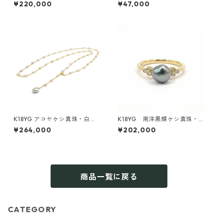
ール・ダイヤモンドリング《M
ケシ真珠 2ピース ペンダント
¥220,000
¥47,000
oe》（KR71107）
トップ（KR60831）
K18YG アコヤケシ真珠・白蝶
K18YG 南洋黒蝶ケシ真珠・
ケシ真珠ステーションネック
ダイヤモンドリング（KR608
¥264,000
¥202,000
レス（KR80513）
04）
商品一覧に戻る
CATEGORY