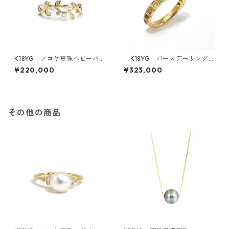
K18YG アコヤ真珠ベビーパ
K18YG バースデーリング
ール・ダイヤモンドリング《M
《復刻！1年分の誕生石のリン
¥220,000
¥323,000
oe》（KR71107）
グ》（K141201・K161128・K1
80932）
その他の商品