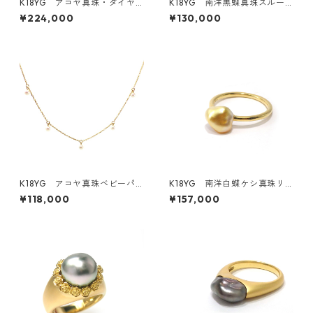
K18YG アコヤ真珠・ダイヤ
K18YG 南洋黒蝶真珠スルー
モンドリング（KR61020）
ネックレス 11.7ｍｍ（ KR50
¥224,000
¥130,000
708）
K18YG アコヤ真珠ベビーパ
K18YG 南洋白蝶ケシ真珠リ
ールネックレス 5ピース 3.
ング ゴールド～ホワイト（KR
¥118,000
¥157,000
0－3.5ｍｍ（KR60932）
70112）