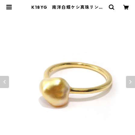
K18YG 南洋白蝶ケシ真珠リング
ゴールド～ホワイト（KR70112） |
KAWABE JEWELRY online shop