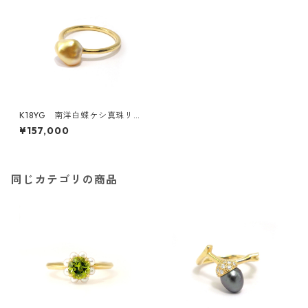
K18YG 南洋白蝶ケシ真珠リ
ング ゴールド～ホワイト（KR
¥157,000
70112）
同じカテゴリの商品