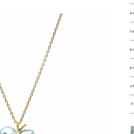
e
n
b
b
o