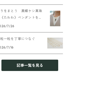
実りをまとう 黒蝶ケシ真珠
の《たわわ》ペンダントを追
加しました
026/7/26
一粒一粒を丁寧につなぐ
026/7/16
記事一覧を見る