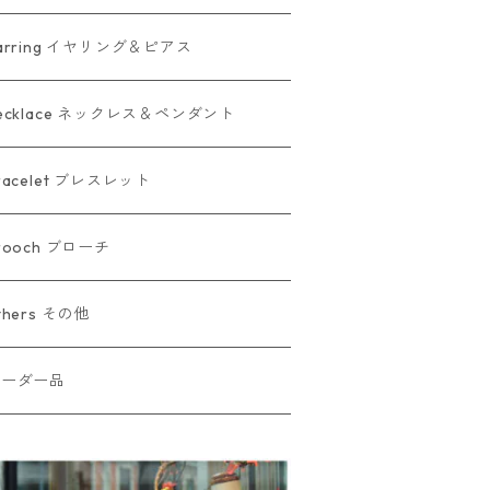
arring イヤリング＆ピアス
ecklace ネックレス＆ペンダント
racelet ブレスレット
rooch ブローチ
thers その他
オーダー品