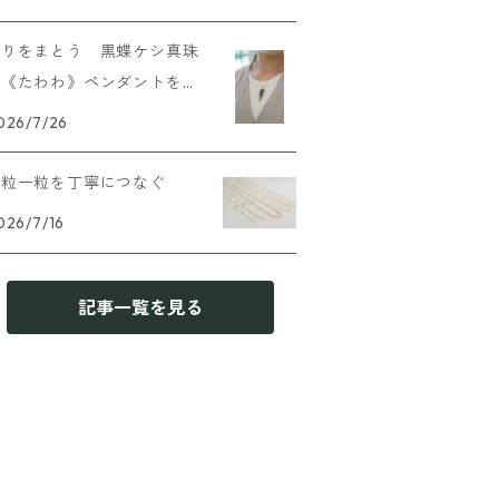
実りをまとう 黒蝶ケシ真珠
の《たわわ》ペンダントを追
加しました
026/7/26
一粒一粒を丁寧につなぐ
026/7/16
記事一覧を見る