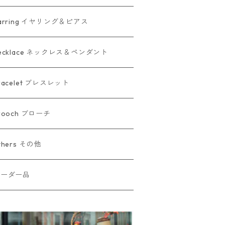
arring イヤリング＆ピアス
ecklace ネックレス＆ペンダント
racelet ブレスレット
rooch ブローチ
thers その他
オーダー品