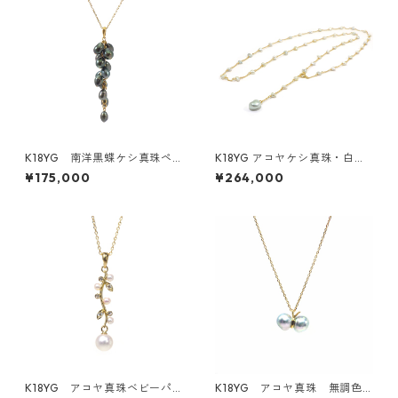
K18YG 南洋黒蝶ケシ真珠ペ
K18YG アコヤケシ真珠・白蝶
ンダントトップ《たわわ》（K
ケシ真珠ステーションネック
¥175,000
¥264,000
R71208）
レス（KR80513）
K18YG アコヤ真珠ベビーパ
K18YG アコヤ真珠 無調色