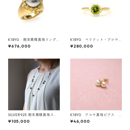
K18YG 南洋黒蝶真珠リング
K18YG ペリドット・アコヤ
（K291009）
真珠リング（KR50411）
¥676,000
¥280,000
SILVER925 南洋黒蝶真珠ステ
K18YG アコヤ真珠ピアス
ーションネックレス 8.0－10.
片耳 or 両耳《てふてふ》（K
¥105,000
¥46,000
0ｍｍ (KR60918）
R70124）