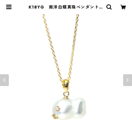
K18YG 南洋白蝶真珠ペンダントト
ップ《金魚》（KR61034） | KAWA
BE JEWELRY online shop