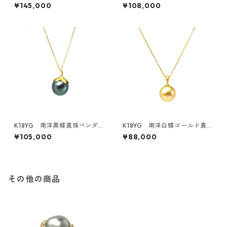
ール・ダイヤモンドペンダン
ナチュラルブルーグレー ペ
¥145,000
¥108,000
トトップ《Moe》（KR71110）
ンダントネックレス《てふて
ふ》（KR71205）
K18YG 南洋黒蝶真珠ペンダ
K18YG 南洋白蝶ゴールド真
ントトップ《賀茂なす》（KR8
珠ペンダントトップ 10.0ｍ
¥105,000
¥88,000
0405）
ｍ 奄美大島 産地証明付（K
R80403）
その他の商品