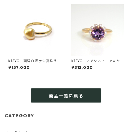
K18YG 南洋白蝶ケシ真珠リ
K18YG アメシスト・アコヤ
ング ゴールド～ホワイト（KR
真珠リング（KR50318)
¥157,000
¥313,000
70112）
商品一覧に戻る
CATEGORY