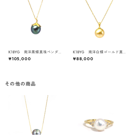
K18YG 南洋黒蝶真珠ペンダ
K18YG 南洋白蝶ゴールド真
ントトップ《賀茂なす》（KR8
珠ペンダントトップ 10.0ｍ
¥105,000
¥88,000
0405）
ｍ 奄美大島 産地証明付（K
R80403）
その他の商品