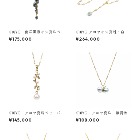
K18YG 南洋黒蝶ケシ真珠ペ
K18YG アコヤケシ真珠・白蝶
ンダントトップ《たわわ》（K
ケシ真珠ステーションネック
¥175,000
¥264,000
R71208）
レス（KR80513）
K18YG アコヤ真珠ベビーパ
K18YG アコヤ真珠 無調色
ール・ダイヤモンドペンダン
ナチュラルブルーグレー ペ
¥145,000
¥108,000
トトップ《Moe》（KR71110）
ンダントネックレス《てふて
ふ》（KR71205）