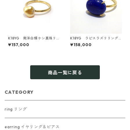
K18YG 南洋白蝶ケシ真珠リ
K18YG ラピスラズリリング
ング ゴールド～ホワイト（KR
（KR50910）
¥157,000
¥158,000
70112）
商品一覧に戻る
CATEGORY
ring リング
earring イヤリング＆ピアス