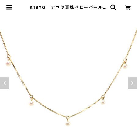
K18YG アコヤ真珠ベビーパールネ
ックレス 5ピース 3.0－3.5ｍｍ
（KR60932） | KAWABE JEWELR
Y online shop