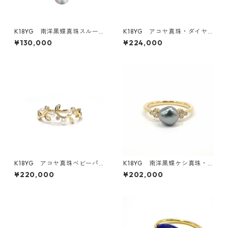
K18YG 南洋黒蝶真珠スルー
K18YG アコヤ真珠・ダイヤ
ネックレス 11.7ｍｍ（ KR50
モンドリング（KR61020）
¥130,000
¥224,000
708）
K18YG アコヤ真珠ベビーパ
K18YG 南洋黒蝶ケシ真珠・
ール・ダイヤモンドリング《M
ダイヤモンドリング（KR608
¥220,000
¥202,000
oe》（KR71107）
04）