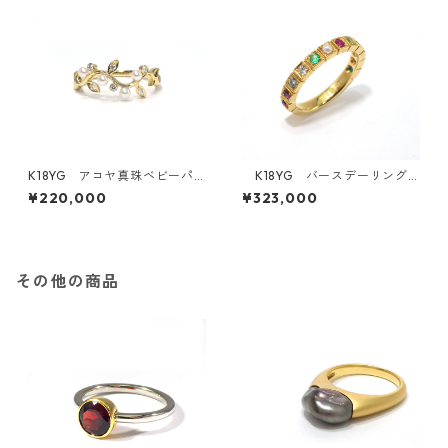
K18YG アコヤ真珠ベビーパ
K18YG バースデーリング
ール・ダイヤモンドリング《M
《復刻！1年分の誕生石のリン
¥220,000
¥323,000
oe》（KR71107）
グ》（K141201・K161128・K1
80932）
その他の商品