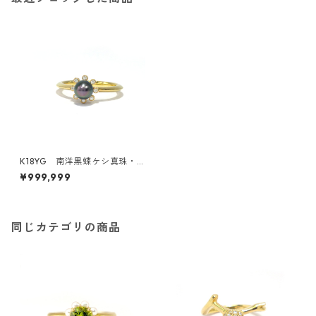
K18YG 南洋黒蝶ケシ真珠・
ダイヤモンドリング（KR2112
¥999,999
6）
同じカテゴリの商品