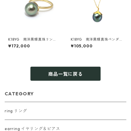
K18YG 南洋黒蝶真珠リン
K18YG 南洋黒蝶真珠ペンダ
グ 9.5ｍｍ（KR70451）
ントトップ《賀茂なす》（KR8
¥172,000
¥105,000
0405）
商品一覧に戻る
CATEGORY
ring リング
earring イヤリング＆ピアス