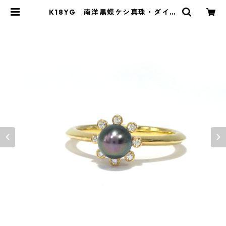
K18YG 南洋黒蝶ケシ真珠・ダイヤ
モンドリング（KR21126） | KAWA
BE JEWELRY online shop