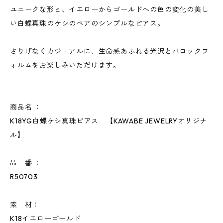
ユニークな形と、イエローからゴールドへの色の変化の美し
い白蝶真珠のケシのペアのシンプルなピアス。
さりげなくカジュアルに、生命感あふれる光沢とバロックフ
ォルムをお楽しみいただけます。
商品名 ：
K18YG白蝶ケシ真珠ピアス 【KAWABE JEWELRYオリジナ
ル】
品 番 ：
R50703
素 材：
K18イエローゴールド