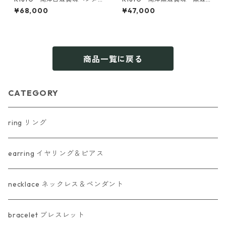
ントトップ《金魚》（KR6103
ケシ真珠 2ピース ペンダント
¥68,000
¥47,000
4）
トップ（KR60831）
商品一覧に戻る
CATEGORY
ring リング
earring イヤリング＆ピアス
necklace ネックレス＆ペンダント
bracelet ブレスレット