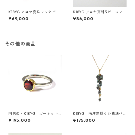
K18YG アコヤ真珠フックピア
K18YG アコヤ真珠3ピースフッ
ス 7.5－8.0ｍｍ（KR6071
クピアス 6.5－7.0ｍｍ（KR
¥69,000
¥86,000
2）
60106）
その他の商品
Pt950・K18YG ガーネット
K18YG 南洋黒蝶ケシ真珠ペ
リング（KR70740）
ンダントトップ《たわわ》（K
¥195,000
¥175,000
R71208）