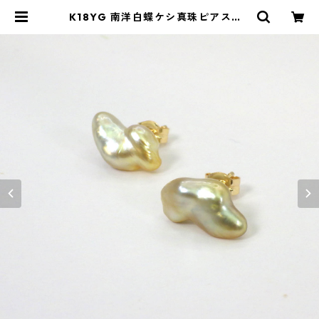
K18YG 南洋白蝶ケシ真珠ピアス（R
50703） | KAWABE JEWELRY on
line shop