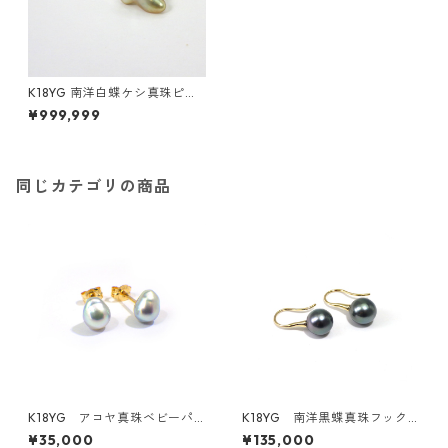
K18YG 南洋白蝶ケシ真珠ピア
ス（R50703）
¥999,999
同じカテゴリの商品
K18YG アコヤ真珠ベビーパ
K18YG 南洋黒蝶真珠フック
ール無調色 スタッドピアス
ピアス 9.0－9.5ｍｍ（KR80
¥35,000
¥135,000
バロック・ナチュラルブルー
205）