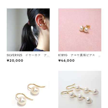
グレー5.0mm（R80103）
SILVER925 イヤーカフ ア
K18YG アコヤ真珠ピアス
コヤ真珠5.5-6.0ｍｍ 片耳
片耳 or 両耳《てふてふ》（K
¥20,000
¥46,000
用 KR70620
R70124）