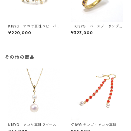
K18YG アコヤ真珠ベビーパ
K18YG バースデーリング
ール・ダイヤモンドリング《M
《復刻！1年分の誕生石のリン
¥220,000
¥323,000
oe》（KR71107）
グ》（K141201・K161128・K1
80932）
その他の商品
K18YG アコヤ真珠 2ピースペ
K18YG サンゴ・アコヤ真珠ロ
ンダントトップ（KR80311）
ングピアス （KR40811）