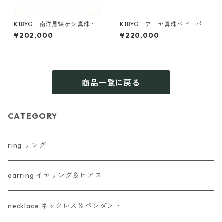
K18YG 南洋黒蝶ケシ真珠・
K18YG アコヤ真珠ベビーパ
ダイヤモンドリング（KR608
ール・ダイヤモンドリング《M
¥202,000
¥220,000
04）
oe》（KR71107）
商品一覧に戻る
CATEGORY
ring リング
earring イヤリング＆ピアス
necklace ネックレス＆ペンダント