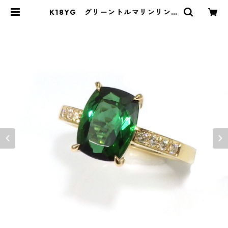
K18YG グリーントルマリンリング
（KR41205） | KAWABE JEWELR
Y online shop