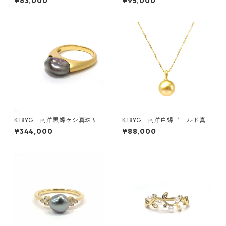
¥63,000
¥95,000
K18YG 南洋黒蝶ケシ真珠リ
K18YG 南洋白蝶ゴールド真
ング（K280302）
珠ペンダントトップ 10.0ｍ
¥344,000
¥88,000
ｍ 奄美大島 産地証明付（K
R80403）