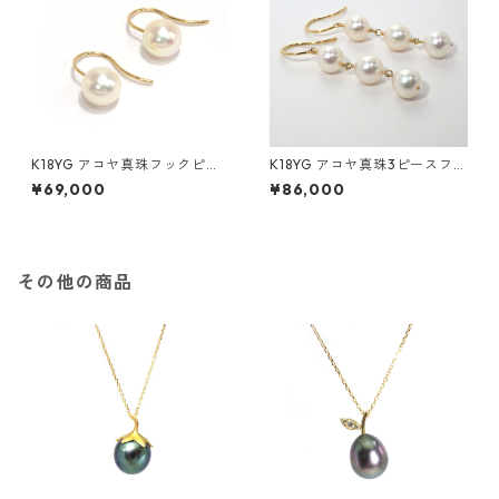
K18YG アコヤ真珠フックピア
K18YG アコヤ真珠3ピースフッ
ス 7.5－8.0ｍｍ（KR6071
クピアス 6.5－7.0ｍｍ（KR
¥69,000
¥86,000
2）
60106）
その他の商品