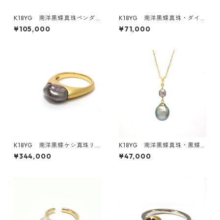
K18YG 南洋黒蝶真珠ペンダ
K18YG 南洋黒蝶真珠・ダイ
ントトップ《賀茂なす》（KR8
ヤモンドペンダントトップ《F
¥105,000
¥71,000
0405）
ruit》（KR70538）
K18YG 南洋黒蝶ケシ真珠リ
K18YG 南洋黒蝶真珠・黒蝶
ング（K280302）
ケシ真珠 2ピース ペンダント
¥344,000
¥47,000
トップ（KR60831）