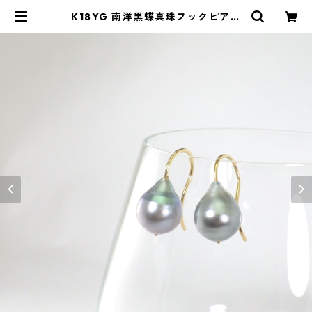
K18YG 南洋黒蝶真珠フックピアス
ドロップ（KR40605） | KAWABE
JEWELRY online shop