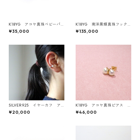
K18YG アコヤ真珠ベビーパ
K18YG 南洋黒蝶真珠フック
ール無調色 スタッドピアス
ピアス 9.0－9.5ｍｍ（KR80
¥35,000
¥135,000
バロック・ナチュラルブルー
205）
グレー5.0mm（R80103）
SILVER925 イヤーカフ ア
K18YG アコヤ真珠ピアス
コヤ真珠5.5-6.0ｍｍ 片耳
片耳 or 両耳《てふてふ》（K
¥20,000
¥46,000
用 KR70620
R70124）