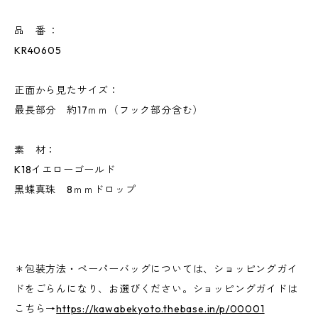
品 番 ：
KR40605
正面から見たサイズ：
最長部分 約17ｍｍ（フック部分含む）
素 材：
K18イエローゴールド
黒蝶真珠 8ｍｍドロップ
＊包装方法・ペーパーバッグについては、ショッピングガイ
ドをごらんになり、お選びください。ショッピングガイドは
こちら→
https://kawabekyoto.thebase.in/p/00001