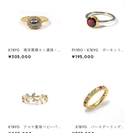
K18YG 南洋黒蝶ケシ真珠・
Pt950・K18YG ガーネット
ダイヤモンドリング《石庭》
リング（KR70740）
¥305,000
¥195,000
（KR61203）
K18YG アコヤ真珠ベビーパ
K18YG バースデーリング
ール・ダイヤモンドリング《M
《復刻！1年分の誕生石のリン