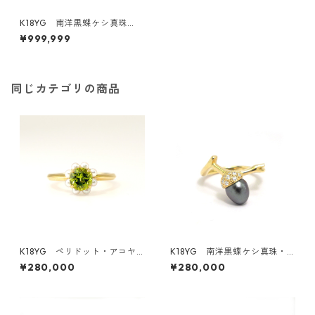
K18YG 南洋黒蝶ケシ真珠
（グレー）リング《てふて
¥999,999
ふ》（KR20106）
同じカテゴリの商品
K18YG ペリドット・アコヤ
K18YG 南洋黒蝶ケシ真珠・
真珠リング（KR50411）
ダイヤモンドリング《どんぐ
¥280,000
¥280,000
り》（KR61201）