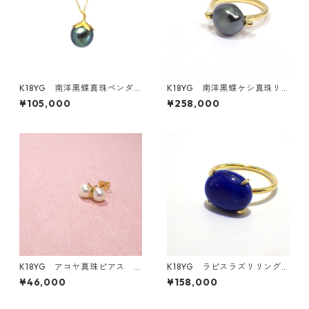
K18YG 南洋黒蝶真珠ペンダ
K18YG 南洋黒蝶ケシ真珠リ
ントトップ《賀茂なす》（KR8
ング（KR61129）
¥105,000
¥258,000
0405）
K18YG アコヤ真珠ピアス
K18YG ラピスラズリリング
片耳 or 両耳《てふてふ》（K
（KR50910）
¥46,000
¥158,000
R70124）