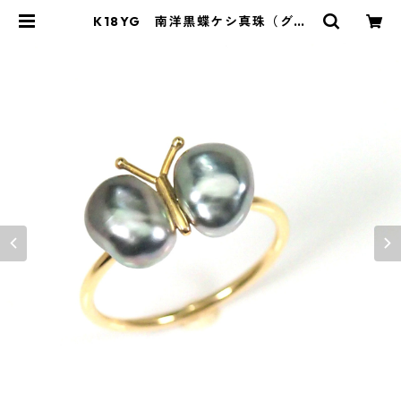
K18YG 南洋黒蝶ケシ真珠（グレ
ー）リング《てふてふ》（KR2010
6） | KAWABE JEWELRY online
shop