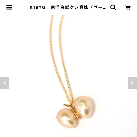
K18YG 南洋白蝶ケシ真珠（ゴール
デン）ペンダントネックレス 《て
ふてふ》（KR20908） | KAWABE
JEWELRY online shop