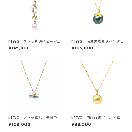
K18YG アコヤ真珠ベビーパ
K18YG 南洋黒蝶真珠ペンダ
ール・ダイヤモンドペンダン
ントトップ《賀茂なす》（KR8
¥145,000
¥105,000
トトップ《Moe》（KR71110）
0405）
K18YG アコヤ真珠 無調色
K18YG 南洋白蝶ゴールド真
ナチュラルブルーグレー ペ
珠ペンダントトップ 10.0ｍ
¥108,000
¥88,000
ンダントネックレス《てふて
ｍ 奄美大島 産地証明付（K
ふ》（KR71205）
R80403）