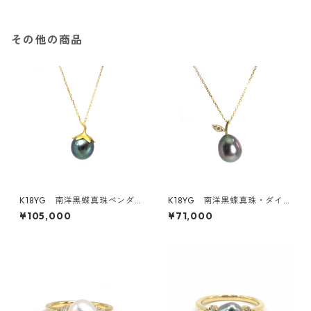
その他の商品
K18YG 南洋黒蝶真珠ペンダ
K18YG 南洋黒蝶真珠・ダイ
ントトップ《賀茂なす》（KR8
ヤモンドペンダントトップ《F
¥105,000
¥71,000
0405）
ruit》（KR70538）