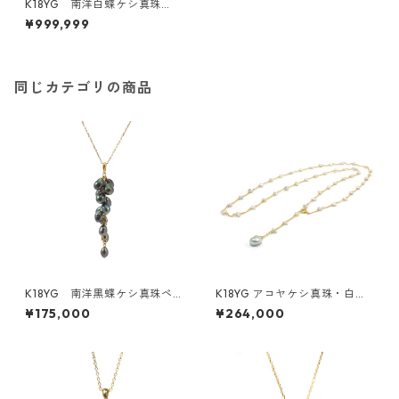
K18YG 南洋白蝶ケシ真珠
（ゴールデン）ペンダントネ
¥999,999
ックレス 《てふてふ》（KR
20908）
同じカテゴリの商品
K18YG 南洋黒蝶ケシ真珠ペ
K18YG アコヤケシ真珠・白蝶
ンダントトップ《たわわ》（K
ケシ真珠ステーションネック
¥175,000
¥264,000
R71208）
レス（KR80513）