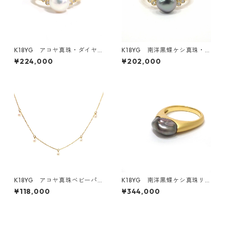
K18YG アコヤ真珠・ダイヤ
K18YG 南洋黒蝶ケシ真珠・
モンドリング（KR61020）
ダイヤモンドリング（KR608
¥224,000
¥202,000
04）
K18YG アコヤ真珠ベビーパ
K18YG 南洋黒蝶ケシ真珠リ
ールネックレス 5ピース 3.
ング（K280302）
¥118,000
¥344,000
0－3.5ｍｍ（KR60932）