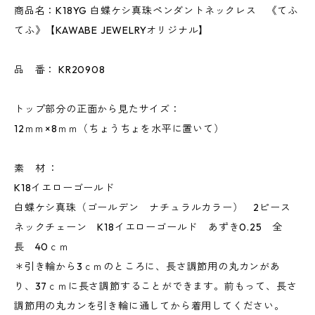
商品名：K18YG 白蝶ケシ真珠ペンダントネックレス 《てふ
てふ》【KAWABE JEWELRYオリジナル】
品 番： KR20908
トップ部分の正面から見たサイズ：
12ｍｍ×8ｍｍ（ちょうちょを水平に置いて）
素 材 ：
K18イエローゴールド
白蝶ケシ真珠（ゴールデン ナチュラルカラー） 2ピース
ネックチェーン K18イエローゴールド あずき0.25 全
長 40ｃｍ
＊引き輪から3ｃｍのところに、長さ調節用の丸カンがあ
り、37ｃｍに長さ調節することができます。前もって、長さ
調節用の丸カンを引き輪に通してから着用してください。